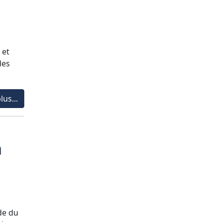
 et
des
lus...
n
de du