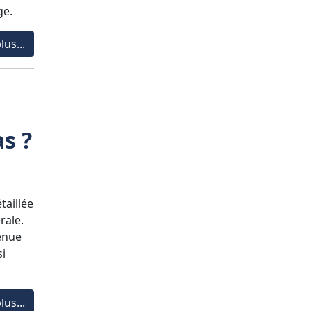
ge.
lus...
s ?
taillée
rale.
tenue
si
lus...