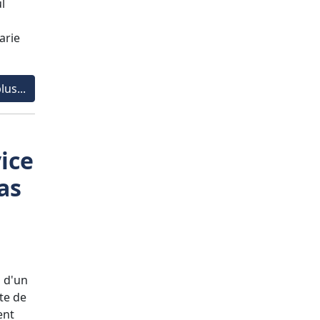
ul
arie
lus...
ice
as
z d'un
te de
ent