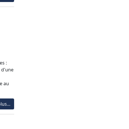
es :
n d'une
re au
lus...