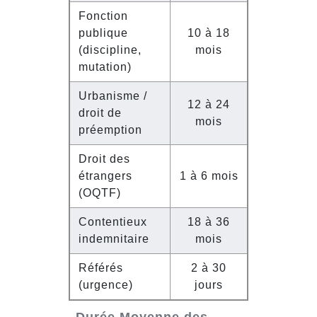
Fonction
publique
10 à 18
(discipline,
mois
mutation)
Urbanisme /
12 à 24
droit de
mois
préemption
Droit des
étrangers
1 à 6 mois
(OQTF)
Contentieux
18 à 36
indemnitaire
mois
Référés
2 à 30
(urgence)
jours
Durée Moyenne des