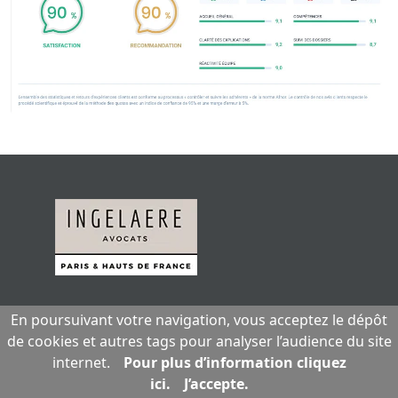
07 81 14 93 30
En poursuivant votre navigation, vous acceptez le dépôt
de cookies et autres tags pour analyser l’audience du site
Secrétariat téléphonique ouvert de 09h00
internet.
Pour plus d’information cliquez
à 17h00 du lundi au jeudi et de 09h00 à
ici.
J’accepte.
12h00 le vendredi.