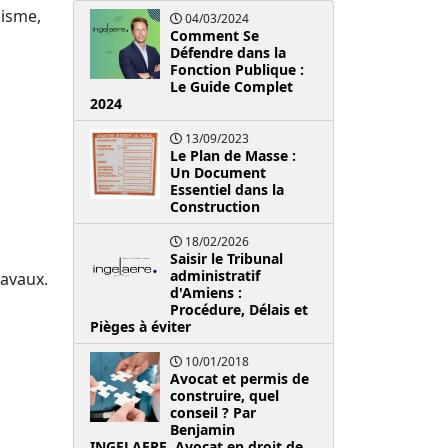
nisme,
04/03/2024
Comment Se
Défendre dans la
Fonction Publique :
Le Guide Complet
2024
13/09/2023
Le Plan de Masse :
Un Document
Essentiel dans la
Construction
18/02/2026
Saisir le Tribunal
administratif
ravaux.
d'Amiens :
Procédure, Délais et
Pièges à éviter
10/01/2018
Avocat et permis de
construire, quel
conseil ? Par
Benjamin
INGELAERE, Avocat en droit de