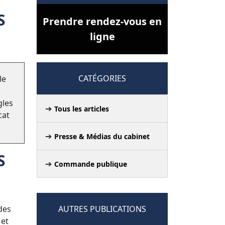
S
Prendre rendez-vous en
ligne
CATÉGORIES
le
,
gles
Tous les articles
cat
Presse & Médias du cabinet
S
Commande publique
des
AUTRES PUBLICATIONS
 et