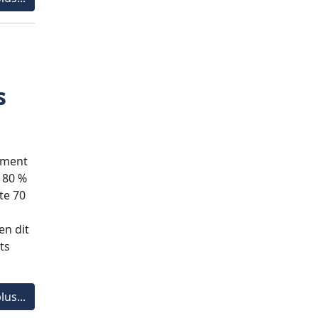
s
lement
, 80 %
te 70
en dit
ts
lus...