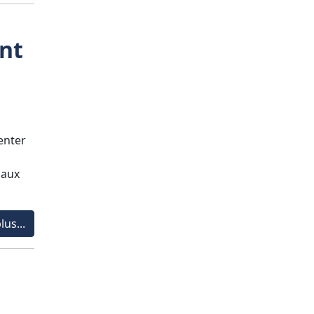
nt
enter
s
 aux
lus...
l