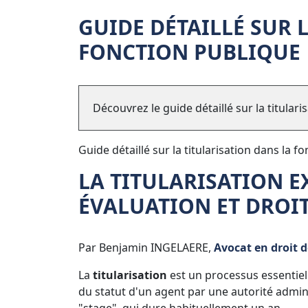
GUIDE DÉTAILLÉ SUR 
FONCTION PUBLIQUE
Découvrez le guide détaillé sur la titulari
Guide détaillé sur la titularisation dans la f
LA TITULARISATION E
ÉVALUATION ET DROI
Par Benjamin INGELAERE,
Avocat en droit d
La
titularisation
est un processus essentiel 
du statut d'un agent par une autorité admi
"stage", qui dure habituellement un an.