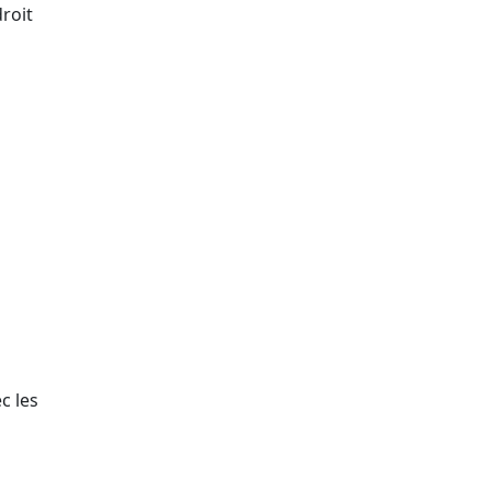
roit
c les