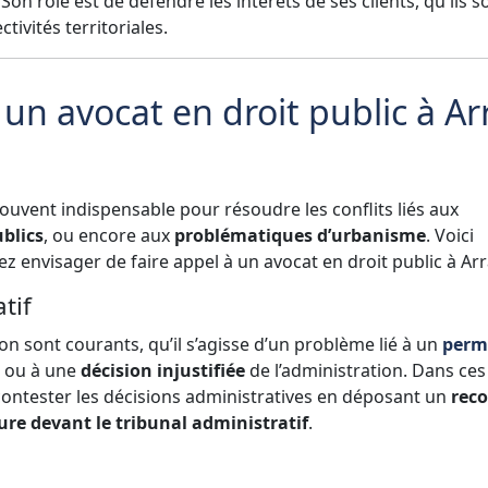
on rôle est de défendre les intérêts de ses clients, qu'ils s
tivités territoriales.
 un avocat en droit public à Ar
ouvent indispensable pour résoudre les conflits liés aux
blics
, ou encore aux
problématiques d’urbanisme
. Voici
z envisager de faire appel à un avocat en droit public à Arr
tif
tion sont courants, qu’il s’agisse d’un problème lié à un
perm
, ou à une
décision injustifiée
de l’administration. Dans ces
 contester les décisions administratives en déposant un
rec
re devant le tribunal administratif
.