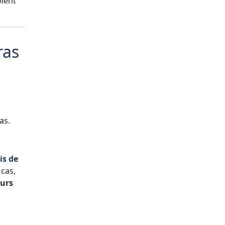
oient
ras
as.
is de
 cas,
ours