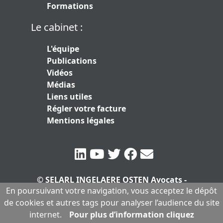
Formations
Le cabinet :
L'équipe
Publications
Vidéos
Médias
Liens utiles
Régler votre facture
Mentions légales
© SELARL INGELAERE OSTEN Avocats -
En poursuivant votre navigation, vous acceptez le dépôt
SERLARL au capital de 10.000 euros
|
de cookies et autres tags pour analyser l’audience du site
Mentions légales
internet.
Pour plus d’information cliquez