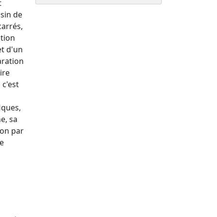
t
ssin de
carrés,
ation
et d'un
aration
ire
 c'est
iques,
e, sa
ion par
ue