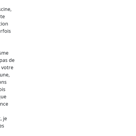
scine,
nte
tion
rfois
isme
 pas de
 votre
mune,
ons
ois
que
ance
 je
es