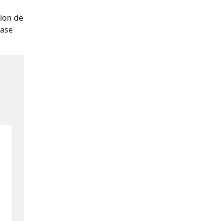
tion de
base
e