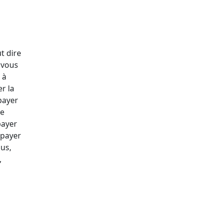
t dire
 vous
 à
er la
payer
ée
payer
 payer
ous,
,