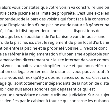
 alors vous constatez que votre voisin va construire une pi
re cette piscine et la limite de propriété. C'est une excelle
ntentieux de la part des voisins qui font face à la construc
que l'implantation d'une piscine est de nature à générer pa
il faut ici distinguer deux choses : les dispositions de
sinage. Les dispositions de l’urbanisme vont imposer une
rd de la piscine, ici, c'est le règlement du plan local d’urban
tion entre la piscine et la propriété voisine. Il n'existe donc
de se référer à la réglementation d'urbanisme applicable sur
ementation directement sur le site internet de votre com
i vous souhaitez vous simplifier la vie et que nous effectu
tion est légale en termes de distance, vous pouvez toutef
ès si vous estimez qu'il y a des nuisances sonores. C'est ce 
nage qui sont totalement indépendants de la notion de dist
ubir des nuisances sonores qui dépassent ce qui est
 une procédure devant le tribunal judiciaire. Sur ce sujet,
s dédiées par le cabinet à tout ce qui concerne les nuisanc