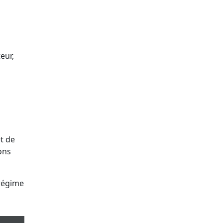
eur,
t de
ons
 régime