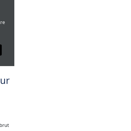
tre
our
brut