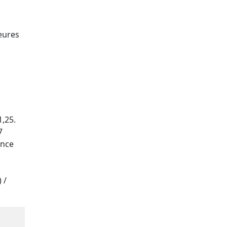
eures
1,25.
7
ence
 /