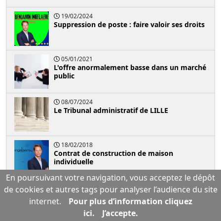
19/02/2024
Suppression de poste : faire valoir ses droits
05/01/2021
L'offre anormalement basse dans un marché
public
08/07/2024
Le Tribunal administratif de LILLE
18/02/2018
Contrat de construction de maison
individuelle
En poursuivant votre navigation, vous acceptez le dépôt
22/02/2024
de cookies et autres tags pour analyser l’audience du site
La procédure d'élaboration du Plan Local
internet.
Pour plus d’information cliquez
d'Urbanisme : Guide complet
ici.
J’accepte.