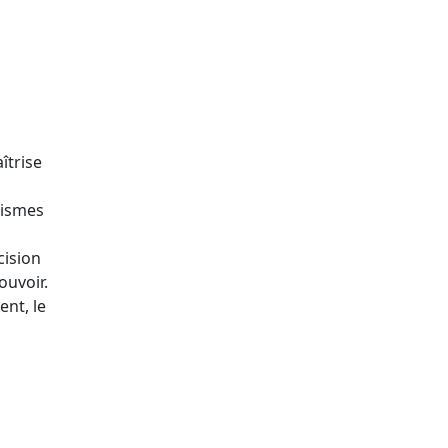
îtrise
nismes
cision
ouvoir.
ent, le