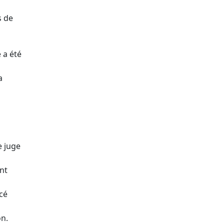
s de
 a été
a
e juge
ent
cé
on.