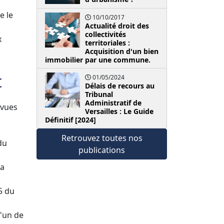
e le
10/10/2017
Actualité droit des
collectivités
x
territoriales :
Acquisition d'un bien
immobilier par une commune.
t
01/05/2024
Délais de recours au
Tribunal
Administratif de
évues
Versailles : Le Guide
Définitif [2024]
Retrouvez toutes nos
du
publications
la
5 du
l'un de