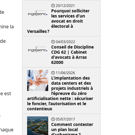
20/12/2021
Pourquoi solliciter
de
les services d’un
avocat en droit
mine la
électoral à
Versailles ?
 de
04/03/2022
Conseil de Discipline
CDG 62 | Cabinet
d'avocats à Arras
62000
11/06/2026
L’implantation des
data centers et des
projets industriels à
e est
l’épreuve du zéro
artificialisation nette : sécuriser
le foncier, l’autorisation et le
contentieux
s
05/07/2017
Comment contester
chaque
un plan local
d'urbanisme ?