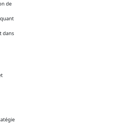
ion de
 quant
at dans
et
ratégie