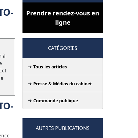
TO-
Prendre rendez-vous en
ligne
CATÉGORIES
n à
e
Tous les articles
Cet
de
Presse & Médias du cabinet
Commande publique
TO-
AUTRES PUBLICATIONS
tence