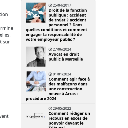
25/04/2017
Droit de la fonction
tion
publique : accident
de trajet ? accident
personnel ? Dans
termine
quelles conditions et comment
lles.
engager la responsabilité de
votre employeur public ?
t sur
27/06/2024
Avocat en droit
public à Marseille
01/01/2024
Comment agir face à
des malfaçons dans
une construction
neuve à Arras :
procédure 2024
29/05/2022
Comment rédiger un
vent
recours en excès de
pouvoir devant le
Tribunal