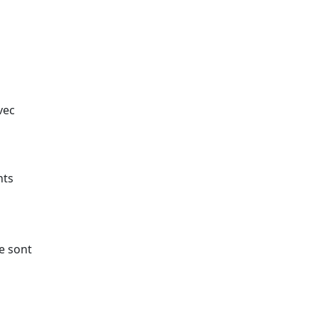
vec
nts
e sont