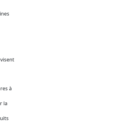
ines
 visent
res à
r la
uits