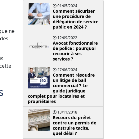
L
01/05/2024
Comment sécuriser
une procédure de
délégation de service
public en 2024 ?
 que ne
 des
12/09/2022
Avocat fonctionnaire
de police : pourquoi
recourir à ses
us
services ?
cette
27/06/2024
Comment résoudre
un litige de bail
commercial ? Le
s
guide juridique
complet pour locataires et
propriétaires
13/11/2018
Recours du préfet
contre un permis de
construire tacite,
quel délai ?