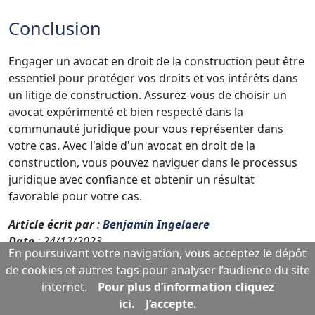
Conclusion
Engager un avocat en droit de la construction peut être
essentiel pour protéger vos droits et vos intérêts dans
un litige de construction. Assurez-vous de choisir un
avocat expérimenté et bien respecté dans la
communauté juridique pour vous représenter dans
votre cas. Avec l'aide d'un avocat en droit de la
construction, vous pouvez naviguer dans le processus
juridique avec confiance et obtenir un résultat
favorable pour votre cas.
Article écrit par
:
Benjamin Ingelaere
Date
: 24/12/2023
En poursuivant votre navigation, vous acceptez le dépôt
Permalien
:
https://ing-avocat.legal/article/l-avocat-
de cookies et autres tags pour analyser l’audience du site
en-droit-de-la-construction-lyon
internet.
Pour plus d’information cliquez
ici.
J’accepte.