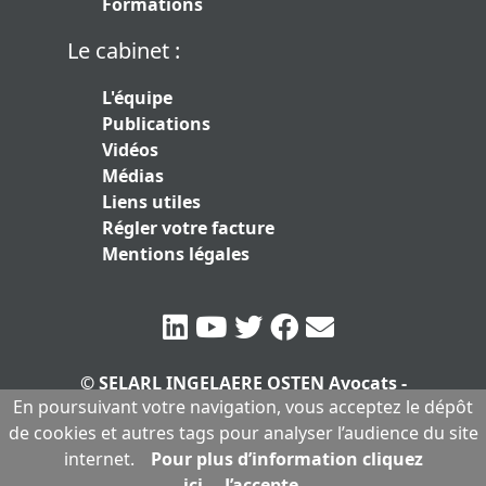
Formations
Le cabinet :
L'équipe
Publications
Vidéos
Médias
Liens utiles
Régler votre facture
Mentions légales
© SELARL INGELAERE OSTEN Avocats -
En poursuivant votre navigation, vous acceptez le dépôt
SERLARL au capital de 10.000 euros
|
de cookies et autres tags pour analyser l’audience du site
Mentions légales
internet.
Pour plus d’information cliquez
ici.
J’accepte.