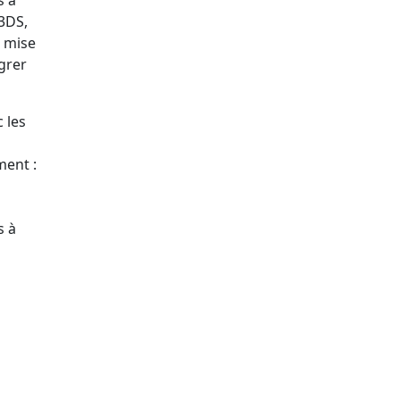
 3DS,
e mise
égrer
c les
ment :
s à