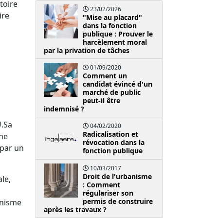
toire
23/02/2026
ire
"Mise au placard"
dans la fonction
publique : Prouver le
harcèlement moral
par la privation de tâches
01/09/2020
Comment un
candidat évincé d'un
marché de public
peut-il être
indemnisé ?
.
Sa
04/02/2020
Radicalisation et
mne
révocation dans la
 par un
fonction publique
10/03/2017
Droit de l'urbanisme
le,
: Comment
régulariser son
permis de construire
banisme
après les travaux ?