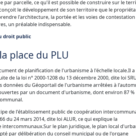
par parcelle, ce qu'il est possible de construire sur le terri
i conçoit le développement de son territoire que le propriéta
endre l'architecture, la portée et les voies de contestation
es, un préalable indispensable.
 droit public
 la place du PLU
cument de planification de l'urbanisme à l'échelle locale.
Il a
uite de la loi n° 2000-1208 du 13 décembre 2000, dite loi SRU
 les données du Géoportail de l'urbanisme arrêtées à l'auto
ouvertes par un document d'urbanisme, dont environ 87 %
rcommunal.
cipe de l'établissement public de coopération intercommuna
366 du 24 mars 2014, dite loi ALUR, ce qui explique la
me intercommunaux.
Sur le plan juridique, le plan local d'ur
pté par délibération du conseil municipal ou de l'organe