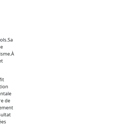
ols.
Sa
le
isme.
À
et
it
tion
entale
re de
lement
sultat
ées