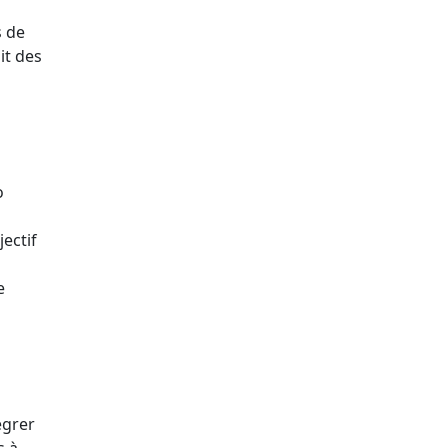
s de
it des
o
jectif
e
égrer
s à