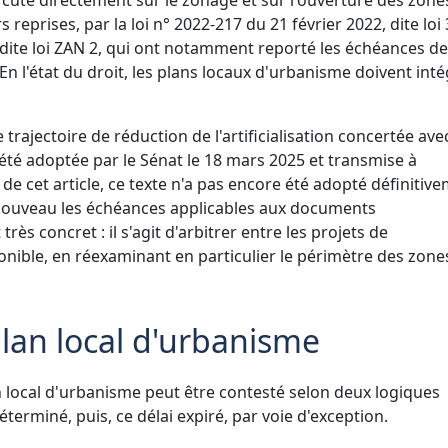
rs reprises, par la loi n° 2022-217 du 21 février 2022, dite loi
3, dite loi ZAN 2, qui ont notamment reporté les échéances d
En l'état du droit, les plans locaux d'urbanisme doivent int
trajectoire de réduction de l'artificialisation concertée ave
a été adoptée par le Sénat le 18 mars 2025 et transmise à
 de cet article, ce texte n'a pas encore été adopté définitive
t à nouveau les échéances applicables aux documents
rès concret : il s'agit d'arbitrer entre les projets de
nible, en réexaminant en particulier le périmètre des zone
plan local d'urbanisme
an local d'urbanisme peut être contesté selon deux logiques
déterminé, puis, ce délai expiré, par voie d'exception.