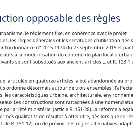
uction opposable des règles
'urbanisme, le règlement fixe, en cohérence avec le projet
 les règles générales et les servitudes d'utilisation des s
r l'ordonnance n° 2015-1174 du 23 septembre 2015 et par 
latifs à la modernisation du contenu du plan local d'urban
suivants se sont substitués aux anciens articles L. et R. 123-1 
que, articulée en quatorze articles, a été abandonnée au prof
 s'ordonne désormais autour de trois ensembles : l'affecta
s, les caractéristiques urbaine, architecturale, environnem
éseaux.
Les constructions sont rattachées à une nomenclatu
par arrêté ministériel (article R. 151-28).
La réforme a éga
ermes qualitatifs de résultat à atteindre, dès lors que ce ré
rticle R. 151-12), ou de prévoir des règles alternatives adapt