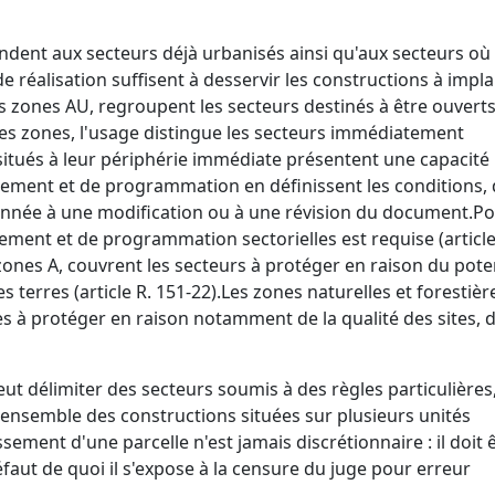
ndent aux secteurs déjà urbanisés ainsi qu'aux secteurs où 
 réalisation suffisent à desservir les constructions à impl
es zones AU, regroupent les secteurs destinés à être ouverts
ces zones, l'usage distingue les secteurs immédiatement
 situés à leur périphérie immédiate présentent une capacité
gement et de programmation en définissent les conditions,
nnée à une modification ou à une révision du document.
Po
ement et de programmation sectorielles est requise (article
 zones A, couvrent les secteurs à protéger en raison du pote
erres (article R. 151-22).
Les zones naturelles et forestièr
ces à protéger en raison notamment de la qualité des sites, 
eut délimiter des secteurs soumis à des règles particulières
nsemble des constructions situées sur plusieurs unités
ssement d'une parcelle n'est jamais discrétionnaire : il doit 
éfaut de quoi il s'expose à la censure du juge pour erreur