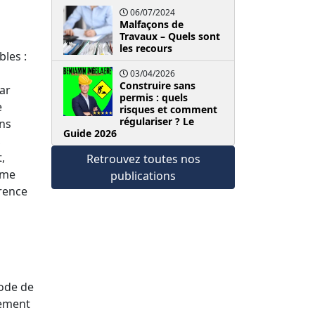
06/07/2024
Malfaçons de
Travaux – Quels sont
les recours
bles :
03/04/2026
Construire sans
ar
permis : quels
e
risques et comment
régulariser ? Le
ons
Guide 2026
,
,
Retrouvez toutes nos
sme
publications
érence
code de
uement