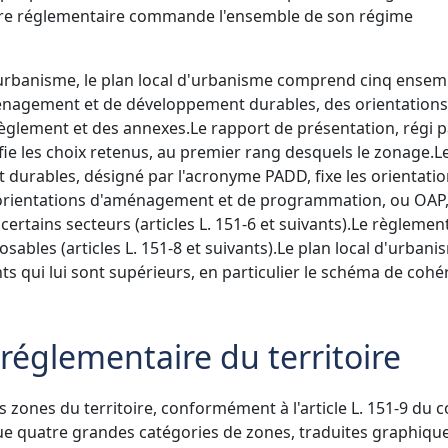
ure réglementaire commande l'ensemble de son régime
 l'urbanisme, le plan local d'urbanisme comprend cinq ensem
ménagement et de développement durables, des orientations
glement et des annexes.
Le rapport de présentation, régi p
stifie les choix retenus, au premier rang desquels le zonage.
L
urables, désigné par l'acronyme PADD, fixe les orientati
orientations d'aménagement et de programmation, ou OAP
rtains secteurs (articles L. 151-6 et suivants).
Le règlement
sables (articles L. 151-8 et suivants).
Le plan local d'urbani
nts qui lui sont supérieurs, en particulier le schéma de coh
 réglementaire du territoire
es zones du territoire, conformément à l'article L. 151-9 du 
gue quatre grandes catégories de zones, traduites graphiq