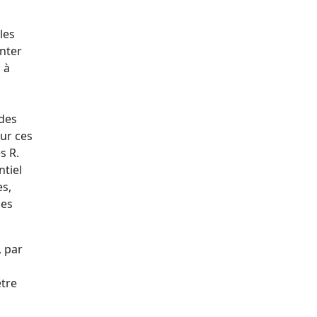
les
anter
 à
 des
ur ces
s R.
ntiel
es,
des
, par
être