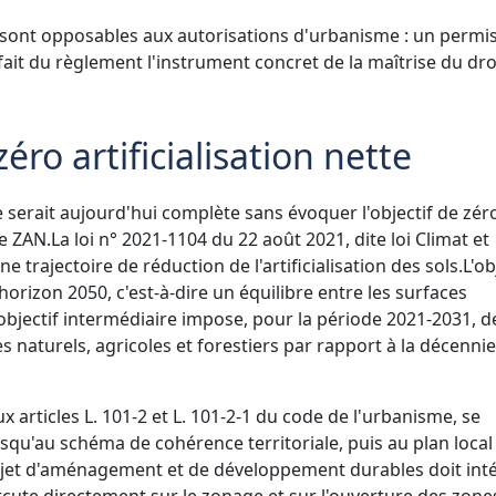
sont opposables aux autorisations d'urbanisme : un permi
 fait du règlement l'instrument concret de la maîtrise du dro
éro artificialisation nette
 serait aujourd'hui complète sans évoquer l'objectif de zér
me ZAN.
La loi n° 2021-1104 du 22 août 2021, dite loi Climat et
une trajectoire de réduction de l'artificialisation des sols.
L'ob
 l'horizon 2050, c'est-à-dire un équilibre entre les surfaces
objectif intermédiaire impose, pour la période 2021-2031, d
 naturels, agricoles et forestiers par rapport à la décennie
ux articles L. 101-2 et L. 101-2-1 du code de l'urbanisme, se
squ'au schéma de cohérence territoriale, puis au plan local
ojet d'aménagement et de développement durables doit int
épercute directement sur le zonage et sur l'ouverture des zone