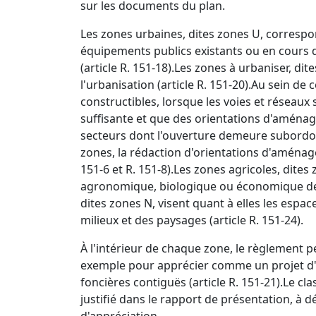
sur les documents du plan.
Les zones urbaines, dites zones U, correspo
équipements publics existants ou en cours de
(article R. 151-18).
Les zones à urbaniser, dit
l'urbanisation (article R. 151-20).
Au sein de 
constructibles, lorsque les voies et réseaux
suffisante et que des orientations d'aména
secteurs dont l'ouverture demeure subordo
zones, la rédaction d'orientations d'aménag
151-6 et R. 151-8).
Les zones agricoles, dites
agronomique, biologique ou économique des t
dites zones N, visent quant à elles les espa
milieux et des paysages (article R. 151-24).
À l'intérieur de chaque zone, le règlement p
exemple pour apprécier comme un projet d'e
foncières contiguës (article R. 151-21).
Le cla
justifié dans le rapport de présentation, à d
d'appréciation.