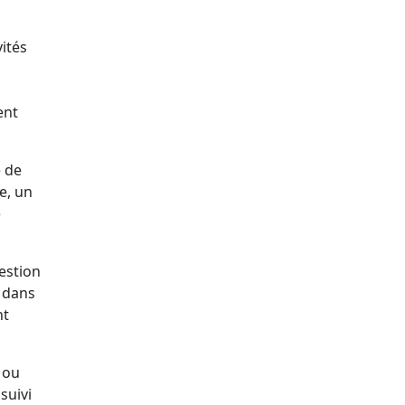
vités
ent
e de
e, un
e
gestion
e dans
nt
 ou
suivi