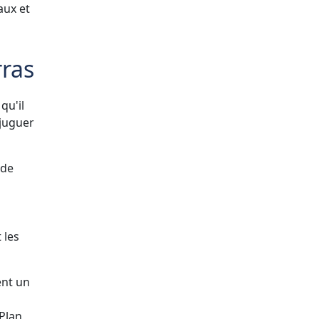
aux et
rras
qu'il
njuguer
 de
 les
ent un
 Plan