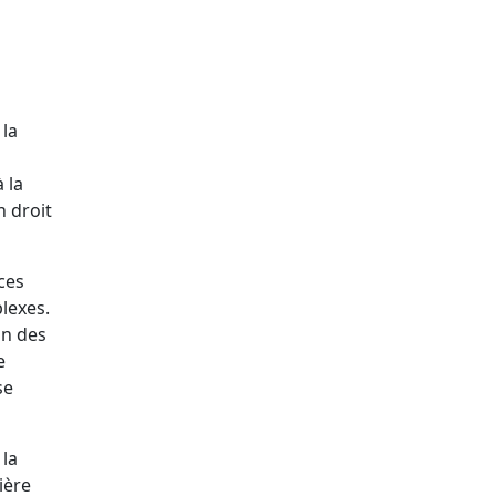
 la
 la
n droit
ces
lexes.
on des
e
se
 la
ière