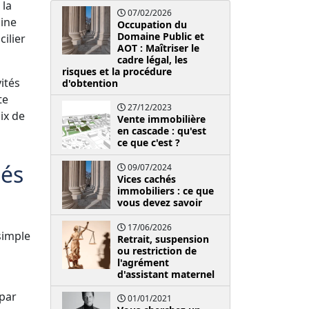
 la
07/02/2026
oine
Occupation du
Domaine Public et
cilier
AOT : Maîtriser le
cadre légal, les
risques et la procédure
ités
d'obtention
te
27/12/2023
ix de
Vente immobilière
en cascade : qu'est
ce que c'est ?
tés
09/07/2024
Vices cachés
immobiliers : ce que
vous devez savoir
17/06/2026
 simple
Retrait, suspension
ou restriction de
l'agrément
d'assistant maternel
 par
01/01/2021