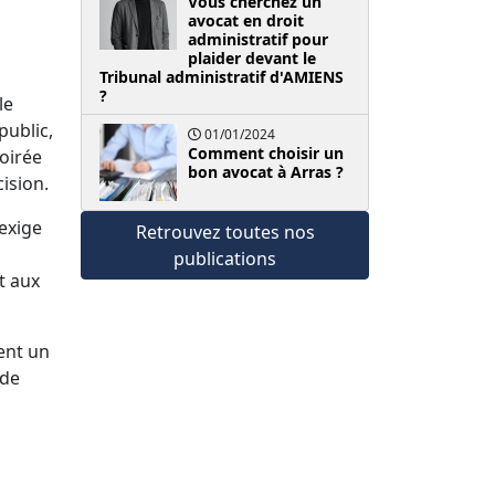
Vous cherchez un
s
avocat en droit
administratif pour
plaider devant le
Tribunal administratif d'AMIENS
?
le
public,
01/01/2024
Comment choisir un
soirée
bon avocat à Arras ?
cision.
 exige
Retrouvez toutes nos
publications
t aux
ent un
 de