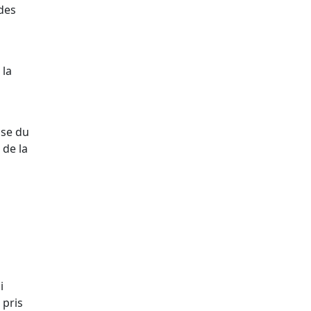
 des
 la
sse du
 de la
i
 pris