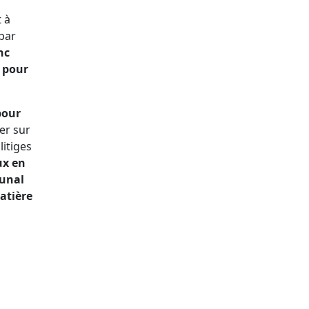
 à
 par
nc
n pour
our
er sur
litiges
ux en
bunal
atière