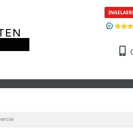
INGELAER
ercial