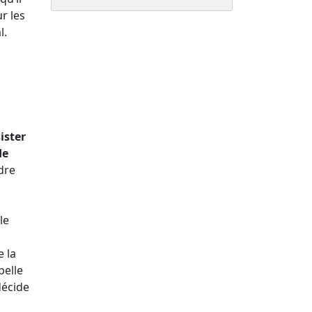
r les
l.
ister
de
dre
le
e la
pelle
décide