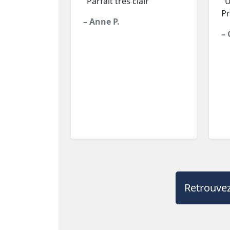
"Parfait très clair"
"U
Pr
– Anne P.
– 
Retrouvez