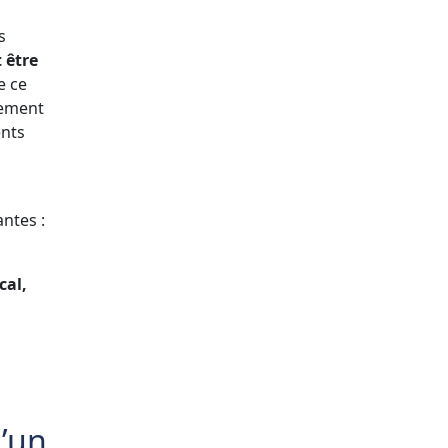
s
 être
e ce
alement
ents
ntes :
cal,
d’un