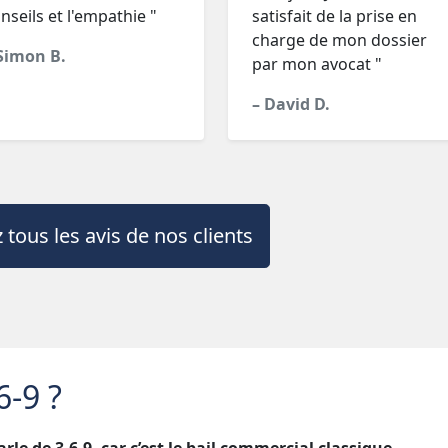
nseils et l'empathie "
satisfait de la prise en
charge de mon dossier
Simon B.
par mon avocat "
– David D.
 tous les avis de nos clients
6-9 ?
rle de 3-6-9, car c’est le bail commercial classique.