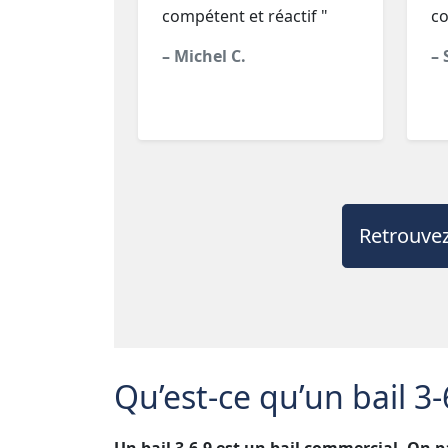
compétent et réactif "
co
– Michel C.
– 
Retrouvez
Qu’est-ce qu’un bail 3-
Un bail 3-6-9 est un bail commercial. On pa