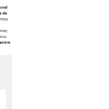
nnel
e de
entes
umer,
vous
 entre