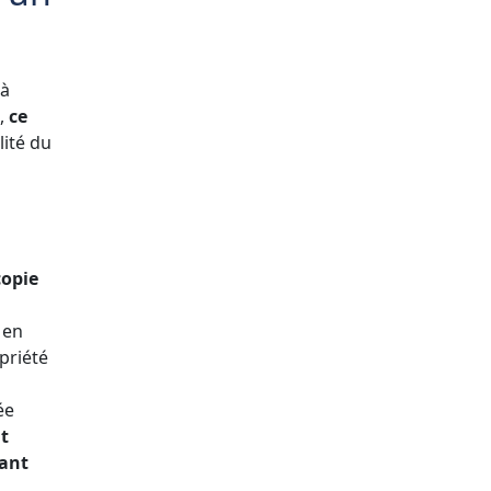
 à
l,
ce
lité du
copie
 en
priété
ée
t
tant