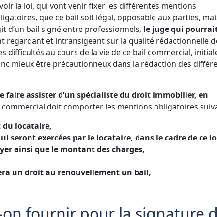
voir la loi, qui vont venir fixer les différentes mentions
ligatoires, que ce bail soit légal, opposable aux parties, mai
it d’un bail signé entre professionnels,
le juge qui pourrait
t regardant et intransigeant sur la qualité rédactionnelle d
es difficultés au cours de la vie de ce bail commercial, initi
onc mieux être précautionneux dans la rédaction des différ
e faire assister d’un spécialiste du droit immobilier, en
l commercial doit comporter les mentions obligatoires suiva
t du locataire,
i seront exercées par le locataire, dans le cadre de ce lo
oyer ainsi que le montant des charges,
tera un droit au renouvellement un bail,
on fournir pour la signature 