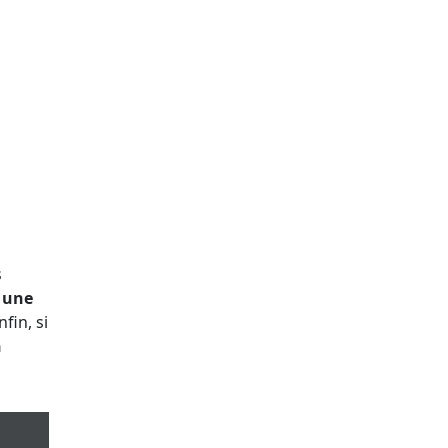
s
u une
nfin, si
n