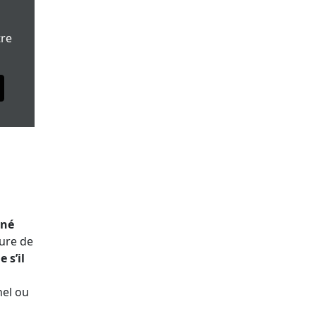
tre
gné
ture de
 s’il
nel ou