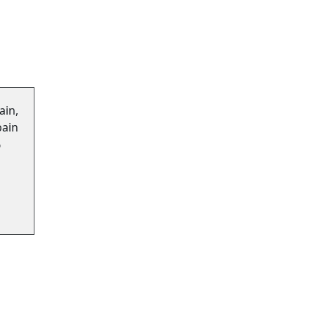
ain,
bain
%
"