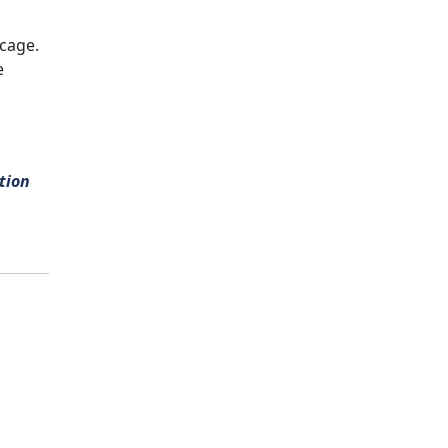
ocage.
e
tion