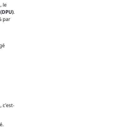
 le
 (DPU)
.
% par
igé
s
 c'est-
é.