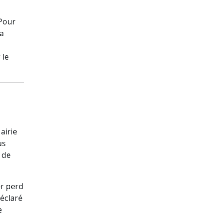
 Pour
la
 le
Mairie
us
é de
er perd
déclaré
e