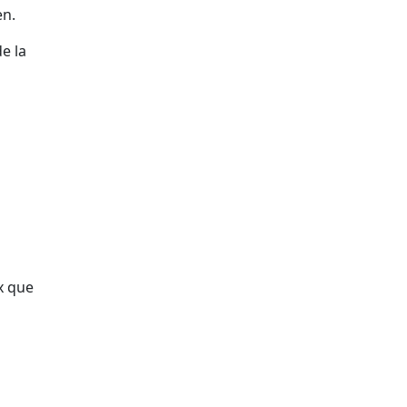
en.
de la
ix que