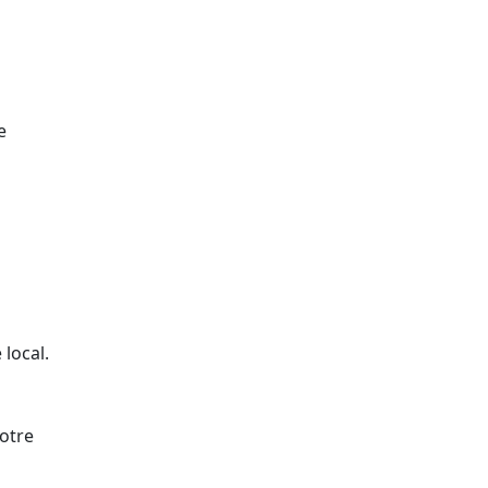
e
local.
votre