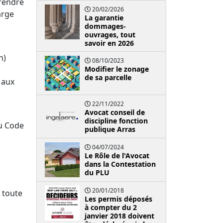
 rendre
20/02/2026
arge
La garantie
dommages-
ouvrages, tout
savoir en 2026
n)
08/10/2023
Modifier le zonage
de sa parcelle
 aux
22/11/2022
Avocat conseil de
discipline fonction
du Code
publique Arras
04/07/2024
Le Rôle de l'Avocat
dans la Contestation
du PLU
20/01/2018
, toute
Les permis déposés
à compter du 2
janvier 2018 doivent