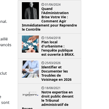
01/06/2024
Quand
l'Administration
Brise Votre Vie :
nal.
Comment Agir
Immédiatement pour Reprendre
le Contrôle
15/04/2018
aillé
Plan local
avancés
d'urbanisme :
l'enquête publique
est ouverte à BRAX.
25/03/2026
Identifier et
Documenter les
clut
Troubles de
Voisinage en 2026
18/08/2021
Notre expertise en
e
droit public devant
le Tribunal
s sont
administratif de
Rouen