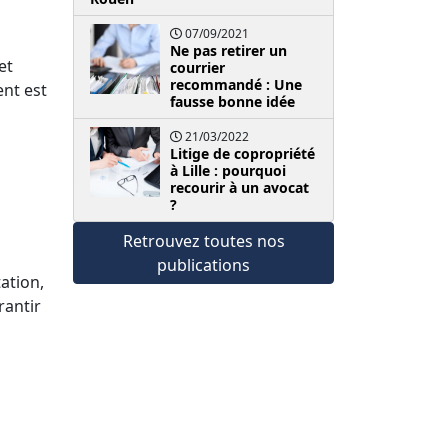
07/09/2021
Ne pas retirer un
et
courrier
recommandé : Une
ent est
fausse bonne idée
21/03/2022
Litige de copropriété
à Lille : pourquoi
recourir à un avocat
?
Retrouvez toutes nos
publications
ation,
rantir