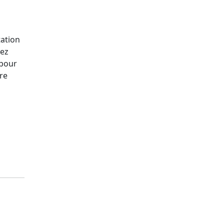
tation
vez
 pour
re