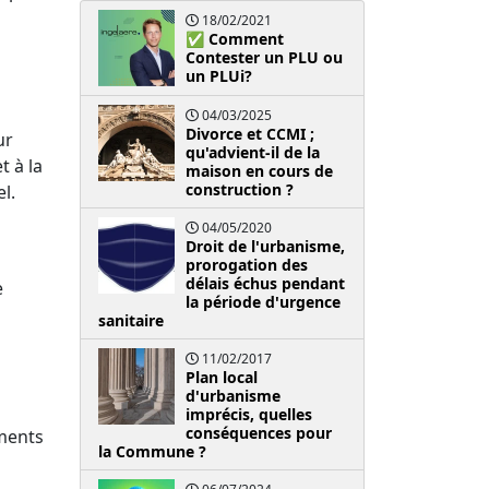
18/02/2021
✅ Comment
Contester un PLU ou
un PLUi?
04/03/2025
Divorce et CCMI ;
ur
qu'advient-il de la
t à la
maison en cours de
construction ?
l.
04/05/2020
Droit de l'urbanisme,
prorogation des
délais échus pendant
e
la période d'urgence
sanitaire
11/02/2017
Plan local
d'urbanisme
imprécis, quelles
conséquences pour
ements
la Commune ?