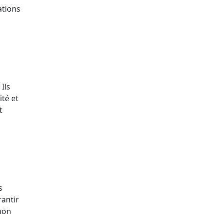
lations
Ils
ité et
t
s
rantir
 non