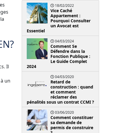
les
18/02/2022
Vice Caché
ages
Appartement :
la
Pourquoi Consulter
un Avocat est
Essentiel
UEN?
04/03/2024
Comment Se
Défendre dans la
Fonction Publique :
Le Guide Complet
s. Il
2024
04/03/2020
 à un
Retard de
construction : quand
et comment
réclamer des
pénalités sous un contrat CCMI ?
03/06/2020
Comment constituer
sa demande de
permis de construire
?