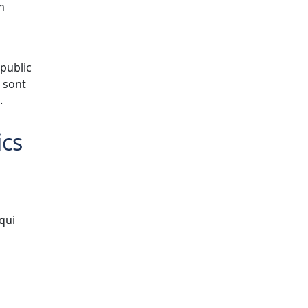
n
 public
s sont
.
ics
qui