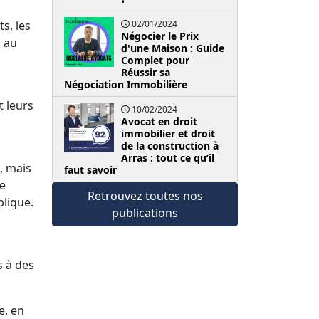
ts, les
02/01/2024
Négocier le Prix
s au
d'une Maison : Guide
Complet pour
Réussir sa
Négociation Immobilière
t leurs
10/02/2024
Avocat en droit
immobilier et droit
de la construction à
Arras : tout ce qu’il
, mais
faut savoir
de
Retrouvez toutes nos
blique.
publications
s à des
e, en