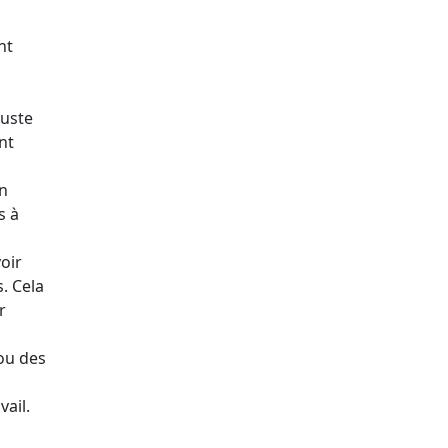
nt
juste
nt
en
s à
oir
. Cela
r
 ou des
vail.