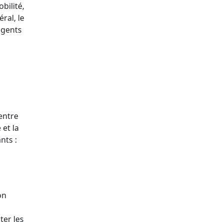
bilité,
ral, le
agents
entre
 et la
nts :
on
ter les