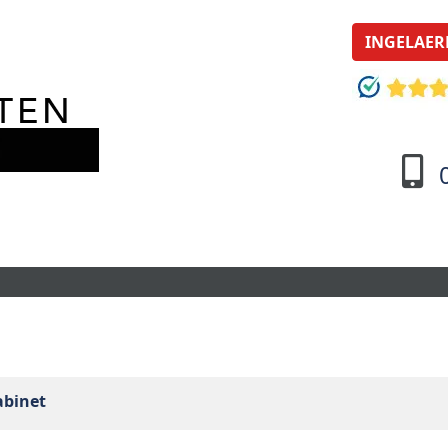
INGELAER
abinet