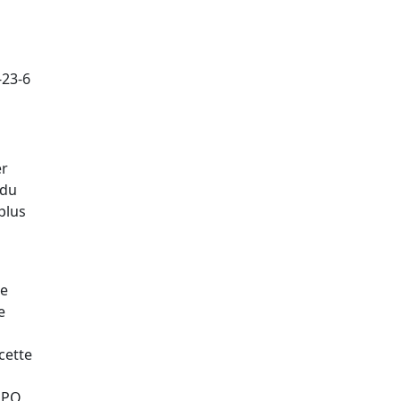
-23-6
er
du
plus
re
e
cette
'EPO