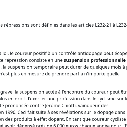
s répressions sont définies dans les articles L232-21 à L232
 loi, le coureur positif à un contrôle antidopage peut écop
tte répression consiste en une
suspension professionnelle
on, la suspension temporaire peut durer de quelques mois à 
e n'est plus en mesure de prendre part à n'importe quelle
 grave, la suspension actée à l'encontre du coureur peut êt
t plus en droit d'exercer une profession dans le cyclisme sur l
a été prononcée contre Jérôme Chiotti, vainqueur des
996. Ceci fait suite à ses révélations sur le dopage dans 
tion des produits à effet dopant. En tant que coureur cycliste
oué avoir dépensé près de 6 000 euros chaque année pour l