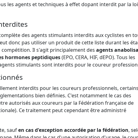
us les agents et techniques à effet dopant interdit par la loi
terdites
complète des agents stimulants interdits aux cyclistes en t
ut donc pas utiliser un produit de cette liste durant les ét
 compétition. Il s'agit principalement des
agents anabolisa
 des hormones peptidiques
(EPO, CERA, HIF, dEPO). Tous les
gents stimulants sont interdits pour le coureur profession
tionnés
lement interdits pour les coureurs professionnels, certain
réglementations bien définies. C'est notamment le cas des
re autorisés aux coureurs par la Fédération française de
ationale). Ce traitement peut cependant être administré
ite, sauf
en cas d'exception accordée par la fédération
, se
opage. Même dans le cas d'une autorisation d'usage, le cou