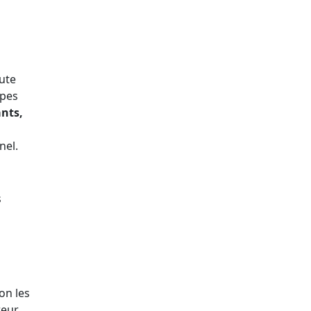
oute
apes
nts,
nel.
s
lon les
reur