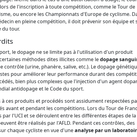
 lors de l'inscription à toute compétition, comme le Tour de
isme, ou encore les Championnats d'Europe de cyclisme. Da
médecin en pleine compétition, il doit prévenir son équipe et 
 du tour.
dits
ort, le dopage ne se limite pas à l'utilisation d'un produit
 certaines méthodes dites illicites comme le
dopage sangui
 contrôle (urine, phanère, salive, etc.). Le dopage génétiqu
listes pour améliorer leur performance durant des compéti
cédés, bien plus complexes que l'injection d'un agent dopan
dial antidopage et le Code du sport.
es à ces produits et procédés sont assidument respectées pa
és avant et pendant les compétitions. Lors du Tour de Franc
ar l'UCI et se déroulent entre les différentes étapes de la
 peuvent être réalisés par l'AFLD. Pendant ces contrôles, des
sur chaque cycliste en vue d'une
analyse par un laboratoi