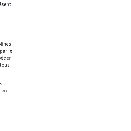
ésent
lines
par le
sséder
 tous
8
s en