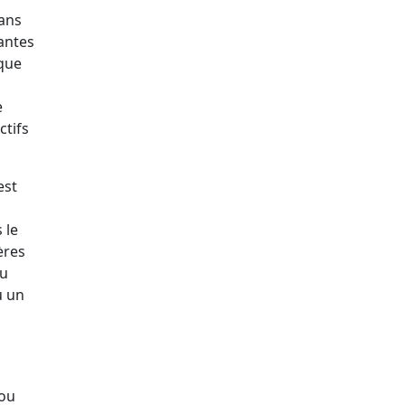
dans
antes
ique
e
ctifs
est
 le
ères
ou
u un
 ou