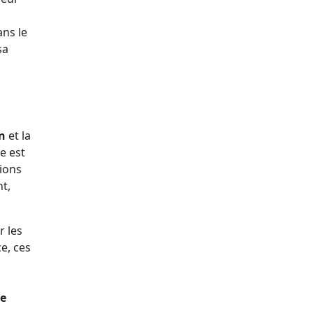
ns le
sa
n
et la
e est
tions
t,
r les
e, ces
re