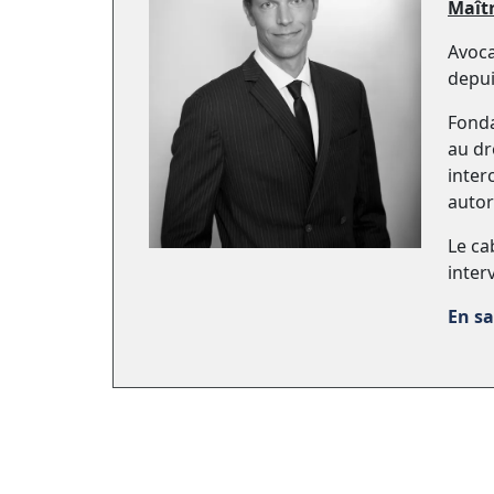
Maît
Avoca
depui
Fonda
au dr
inter
autor
Le cab
inter
En sa