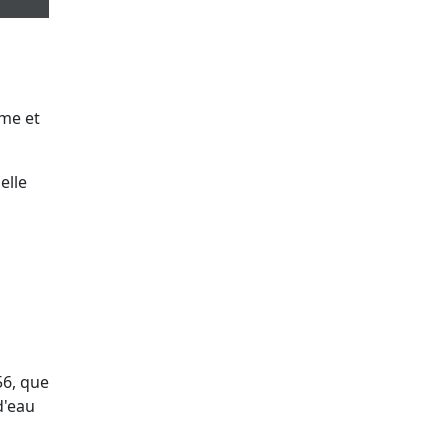
sme et
elle
56, que
d'eau