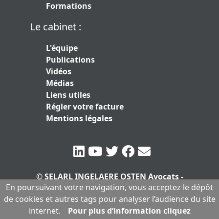
Formations
Le cabinet :
L'équipe
Publications
Vidéos
Médias
Liens utiles
Régler votre facture
Mentions légales
© SELARL INGELAERE OSTEN Avocats -
En poursuivant votre navigation, vous acceptez le dépôt
SERLARL au capital de 10.000 euros
|
de cookies et autres tags pour analyser l’audience du site
Mentions légales
internet.
Pour plus d’information cliquez