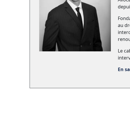
depui
Fonda
au dr
inter
renou
Le cab
inter
En sa