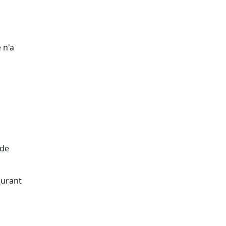
 n'a
 de
surant