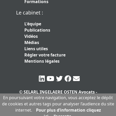
Formations
Le cabinet :
L'équipe
Publications
Vidéos
Médias
Liens utiles
Régler votre facture
Mentions légales
© SELARL INGELAERE OSTEN Avocats -
En poursuivant votre navigation, vous acceptez le dépôt
SERLARL au capital de 10.000 euros
|
de cookies et autres tags pour analyser l’audience du site
Mentions légales
internet.
Pour plus d’information cliquez