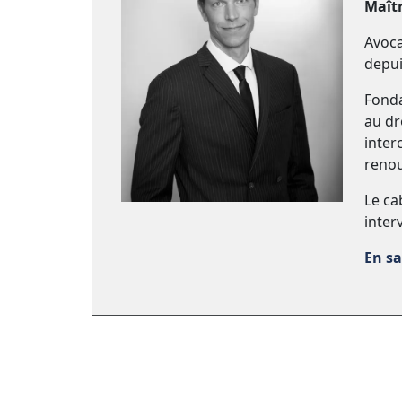
Maît
Avoca
depui
Fonda
au dr
inter
renou
Le cab
inter
En sa