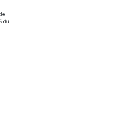
 de
5 du