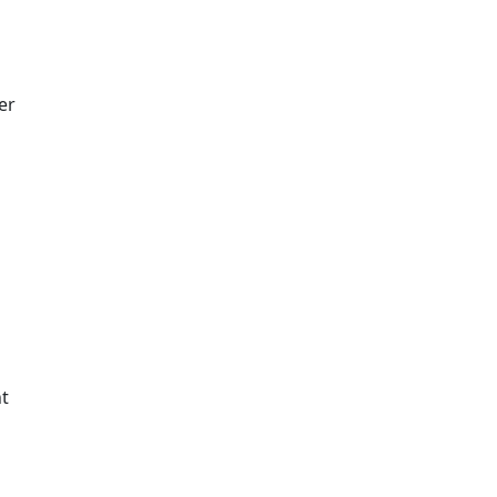
er
nt