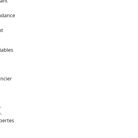
lant
ondance
nt
iables
ancier
.
.
pertes