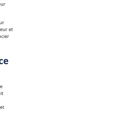
eur
ur
eur et
ocier
ce
ce
it
et