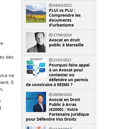
04/03/2022
PLUi vs PLU :
Comprendre les
documents
d’urbanisme
27/06/2024
Avocat en droit
de
public à Marseille
les des
21/07/2021
Pourquoi faire appel
à un Avocat pour
contester ou
vice ne
défendre un permis
ent. Il
de construire à REIMS ?
n.
08/06/2024
Avocat en Droit
e
Public à Arras
t
(62000) : Votre
Partenaire Juridique
pour Défendre Vos Droits