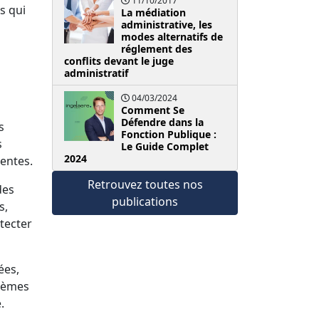
11/10/2017
s qui
La médiation
administrative, les
modes alternatifs de
réglement des
conflits devant le juge
administratif
04/03/2024
Comment Se
Défendre dans la
s
Fonction Publique :
s
Le Guide Complet
2024
entes.
Retrouvez toutes nos
des
publications
s,
tecter
ées,
blèmes
.