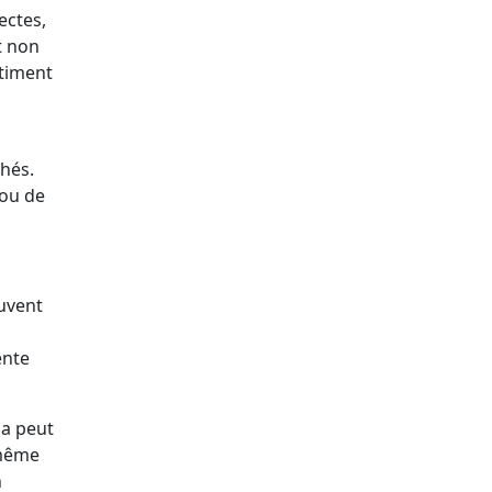
ectes,
t non
âtiment
chés.
 ou de
euvent
ente
la peut
 même
n