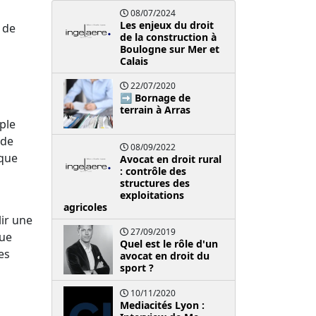
08/07/2024
Les enjeux du droit
 de
de la construction à
Boulogne sur Mer et
Calais
22/07/2020
➡️ Bornage de
terrain à Arras
ple
 de
08/09/2022
ique
Avocat en droit rural
: contrôle des
structures des
exploitations
agricoles
lir une
27/09/2019
que
Quel est le rôle d'un
es
avocat en droit du
sport ?
10/11/2020
Mediacités Lyon :