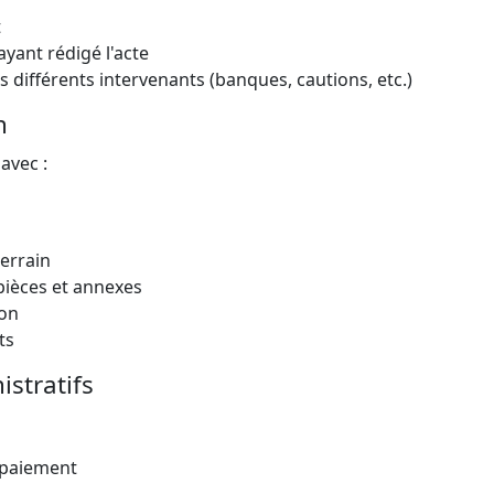
t
yant rédigé l'acte
s différents intervenants (banques, cautions, etc.)
n
avec :
terrain
 pièces et annexes
ion
ts
istratifs
e paiement