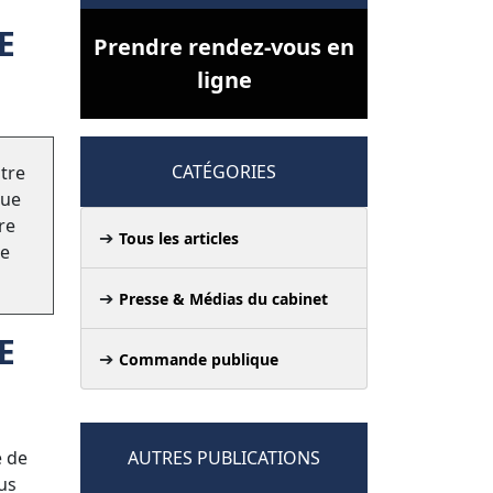
E
Prendre rendez-vous en
ligne
CATÉGORIES
itre
Que
re
Tous les articles
le
Presse & Médias du cabinet
E
Commande publique
e de
AUTRES PUBLICATIONS
us