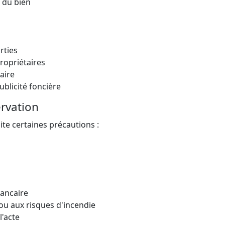
e du bien
rties
ropriétaires
aire
ublicité foncière
rvation
ite certaines précautions :
bancaire
 ou aux risques d'incendie
'acte