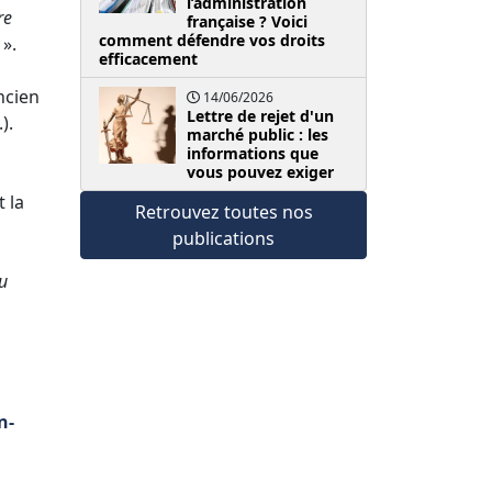
l’administration
re
française ? Voici
comment défendre vos droits
».
efficacement
ncien
14/06/2026
Lettre de rejet d'un
).
marché public : les
informations que
vous pouvez exiger
u
t la
Retrouvez toutes nos
publications
u
n-