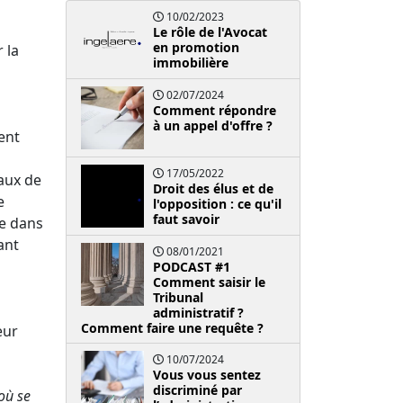
10/02/2023
Le rôle de l'Avocat
en promotion
 la
immobilière
02/07/2024
Comment répondre
à un appel d'offre ?
ient
17/05/2022
eaux de
Droit des élus et de
e
l'opposition : ce qu'il
faut savoir
ue dans
ant
08/01/2021
PODCAST #1
Comment saisir le
Tribunal
administratif ?
Comment faire une requête ?
eur
10/07/2024
Vous vous sentez
discriminé par
où se