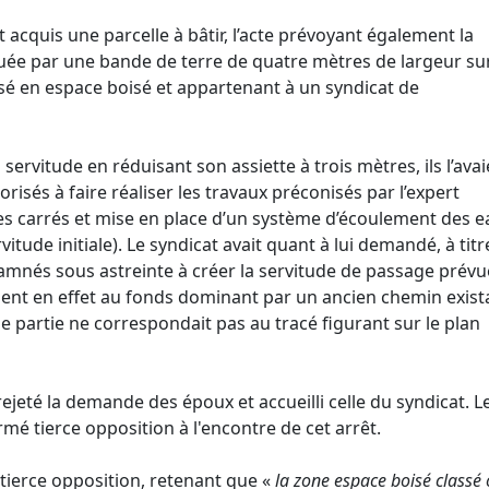
 acquis une parcelle à bâtir, l’acte prévoyant également la
uée par une bande de terre de quatre mètres de largeur sur
sé en espace boisé et appartenant à un syndicat de
servitude en réduisant son assiette à trois mètres, ils l’ava
risés à faire réaliser les travaux préconisés par l’expert
tres carrés et mise en place d’un système d’écoulement des 
itude initiale). Le syndicat avait quant à lui demandé, à titr
amnés sous astreinte à créer la servitude de passage prév
aient en effet au fonds dominant par un ancien chemin exist
e partie ne correspondait pas au tracé figurant sur le plan
jeté la demande des époux et accueilli celle du syndicat. L
formé tierce opposition à l'encontre de cet arrêt.
 tierce opposition, retenant que «
la zone espace boisé classé 