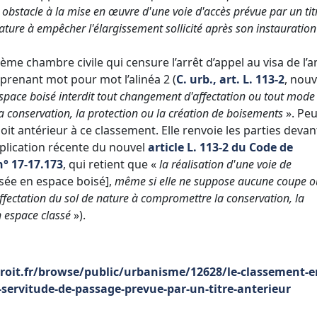
 obstacle à la mise en œuvre d'une voie d'accès prévue par un tit
nature à empêcher l'élargissement sollicité après son instauration
ième chambre civile qui censure l’arrêt d’appel au visa de l’a
eprenant mot pour mot l’alinéa 2 (
C. urb., art. L. 113-2
, nouv.
space boisé interdit tout changement d'affectation ou tout mode
 conservation, la protection ou la création de boisements
». Pe
oit antérieur à ce classement. Elle renvoie les parties devan
plication récente du nouvel
article L. 113-2 du Code de
 n° 17-17.173
, qui retient que «
la réalisation d'une voie de
ssée en espace boisé],
même si elle ne suppose aucune coupe o
fectation du sol de nature à compromettre la conservation, la
n espace classé
»).
roit.fr/browse/public/urbanisme/12628/le-classement-e
-servitude-de-passage-prevue-par-un-titre-anterieur