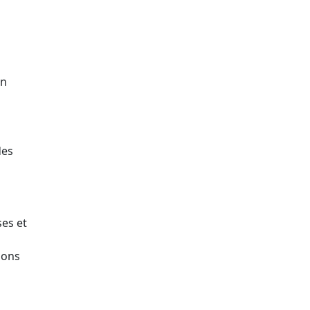
en
des
es et
ions