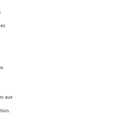
s
ces
es
es aux
tion.