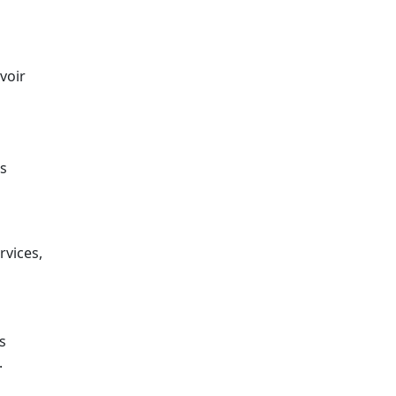
voir
es
rvices,
s
.