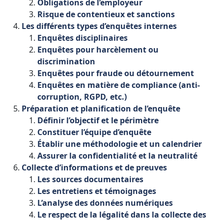
Obligations
de
l’employeur
Risque
de
contentieux
et
sanctions
Les
différents
types
d’enquêtes
internes
Enquêtes
disciplinaires
Enquêtes
pour
harcèlement
ou
discrimination
Enquêtes
pour
fraude
ou
détournement
Enquêtes
en
matière
de
compliance
(anti
-
corruption
, RGPD
, etc.)
Préparation
et
planification
de
l’enquête
Définir
l’objectif
et
le
périmètre
Constituer
l’équipe
d’enquête
Établir
une
méthodologie
et
un
calendrier
Assurer
la
confidentialité
et
la
neutralité
Collecte
d’informations
et
de
preuves
Les
sources
documentaires
Les
entretiens
et
témoignages
L’analyse
des
données
numériques
Le
respect
de
la
légalité
dans
la
collecte
des