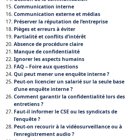
Communication
interne
Communication
externe
et
médias
Préserver
la
réputation
de
l’entreprise
Pièges
et
erreurs
à
éviter
Partialité
et
conflits
d’intérêt
Absence
de
procédure
claire
Manque
de
confidentialité
Ignorer
les
aspects
humains
FAQ
– Foire
aux
questions
Qui
peut
mener
une
enquête
interne ?
Peut
-on
licencier
un
salarié
sur
la
seule
base
d’une
enquête
interne ?
Comment
garantir
la
confidentialité
lors
des
entretiens ?
Faut
-il
informer
le
CSE
ou
les
syndicats
de
l’enquête ?
Peut
-on
recourir
à
la
vidéosurveillance
ou
à
l’enregistrement
audio ?