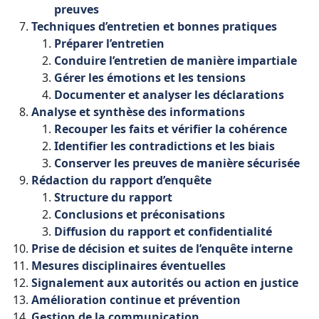
preuves
Techniques
d’entretien
et
bonnes
pratiques
Préparer
l’entretien
Conduire
l’entretien
de
manière
impartiale
Gérer
les
émotions
et
les
tensions
Documenter
et
analyser
les
déclarations
Analyse
et
synthèse
des
informations
Recouper
les
faits
et
vérifier
la
cohérence
Identifier
les
contradictions
et
les
biais
Conserver
les
preuves
de
manière
sécurisée
Rédaction
du
rapport
d’enquête
Structure
du
rapport
Conclusions
et
préconisations
Diffusion
du
rapport
et
confidentialité
Prise
de
décision
et
suites
de
l’enquête
interne
Mesures
disciplinaires
éventuelles
Signalement
aux
autorités
ou
action
en
justice
Amélioration
continue
et
prévention
Gestion
de
la
communication