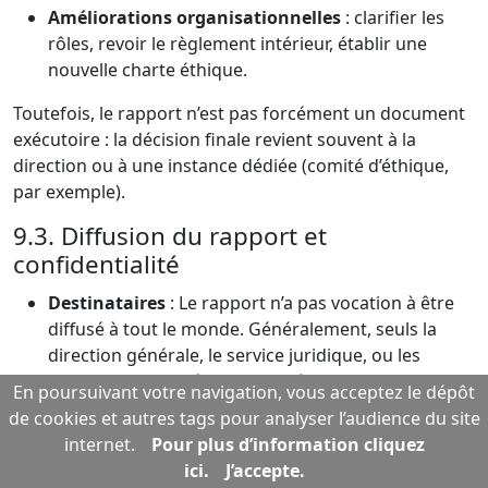
Améliorations organisationnelles
: clarifier les
rôles, revoir le règlement intérieur, établir une
nouvelle charte éthique.
Toutefois, le rapport n’est pas forcément un document
exécutoire : la décision finale revient souvent à la
direction ou à une instance dédiée (comité d’éthique,
par exemple).
9.3. Diffusion du rapport et
confidentialité
Destinataires
: Le rapport n’a pas vocation à être
diffusé à tout le monde. Généralement, seuls la
direction générale, le service juridique, ou les
personnes habilitées y ont accès.
En poursuivant votre navigation, vous acceptez le dépôt
Droits d’accès
: Un salarié mis en cause peut
de cookies et autres tags pour analyser l’audience du site
demander à consulter les éléments sur lesquels on
internet.
Pour plus d’information cliquez
se fonde pour le sanctionner.
ici.
J’accepte.
Protection des témoins
: Il est souvent