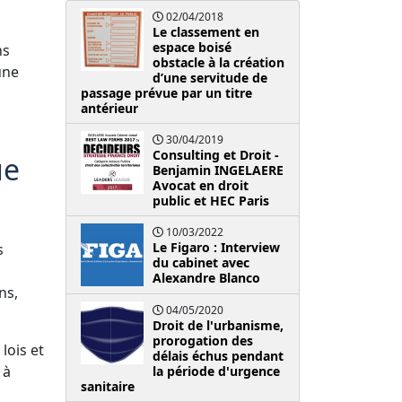
02/04/2018
Le classement en
espace boisé
ns
obstacle à la création
une
d’une servitude de
passage prévue par un titre
antérieur
30/04/2019
Consulting et Droit -
ue
Benjamin INGELAERE
Avocat en droit
public et HEC Paris
10/03/2022
Le Figaro : Interview
s
du cabinet avec
Alexandre Blanco
ns,
04/05/2020
Droit de l'urbanisme,
prorogation des
lois et
délais échus pendant
 à
la période d'urgence
sanitaire