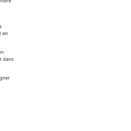
endre
a
t en
en
r dans
agner