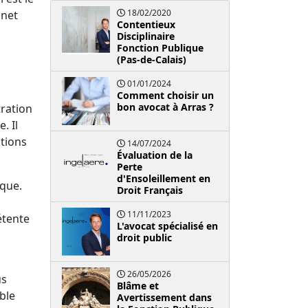
18/02/2020
inet
Contentieux
Disciplinaire
Fonction Publique
(Pas-de-Calais)
01/01/2024
Comment choisir un
bon avocat à Arras ?
tration
. Il
ations
14/07/2024
Évaluation de la
Perte
d'Ensoleillement en
ique.
Droit Français
11/11/2023
étente
L'avocat spécialisé en
droit public
26/05/2026
us
Blâme et
ble
Avertissement dans