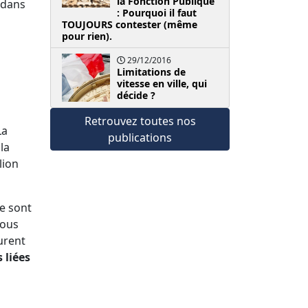
la Fonction Publique
s dans
: Pourquoi il faut
TOUJOURS contester (même
pour rien).
29/12/2016
Limitations de
vitesse en ville, qui
décide ?
Retrouvez toutes nos
La
publications
la
lion
e sont
vous
urent
 liées