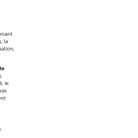
venant
, la
mation,
de
s
, le
pas
ent
s