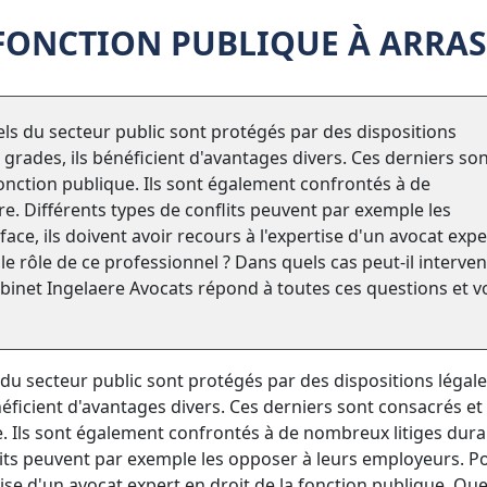
 FONCTION PUBLIQUE À ARRAS
els du secteur public sont protégés par des dispositions
t grades, ils bénéficient d'avantages divers. Ces derniers so
fonction publique. Ils sont également confrontés à de
re. Différents types de conflits peuvent par exemple les
ace, ils doivent avoir recours à l'expertise d'un avocat expe
le rôle de ce professionnel ? Dans quels cas peut-il interven
abinet Ingelaere Avocats répond à toutes ces questions et 
du secteur public sont protégés par des dispositions légale
énéficient d'avantages divers. Ces derniers sont consacrés et
e. Ils sont également confrontés à de nombreux litiges dura
flits peuvent par exemple les opposer à leurs employeurs. P
rtise d'un avocat expert en droit de la fonction publique. Quel