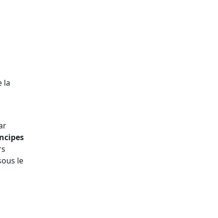
 la
ar
ncipes
rs
sous le