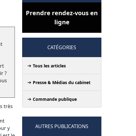
Prendre rendez-vous en
ligne
nt
CATÉGORIES
rt
Tous les articles
ir ?
vous
Presse & Médias du cabinet
Commande publique
s très
nt
AUTRES PUBLICATIONS
our y
 est le