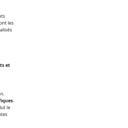
nts
ont les
alisés
ts et
.
on.
fiques
.
ut le
ntes