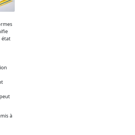
formes
ifie
 état
tion
nt
 peut
umis à