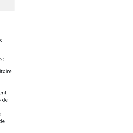
?
s
 :
itoire
ent
s de
s
 de