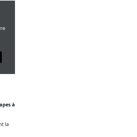
tre
tapes à
t la