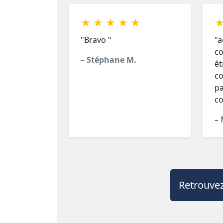
★ ★ ★ ★ ★
★
"Bravo "
"a
co
– Stéphane M.
êt
co
pa
co
– 
Retrouvez