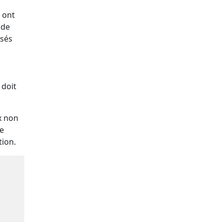
s ont
 de
isés
 doit
x non
le
tion.