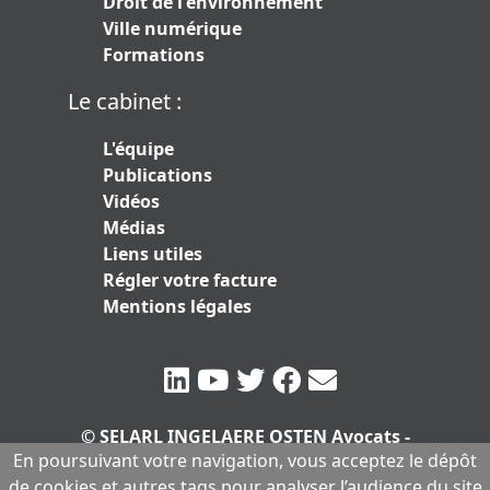
Droit de l'environnement
Ville numérique
Formations
Le cabinet :
L'équipe
Publications
Vidéos
Médias
Liens utiles
Régler votre facture
Mentions légales
© SELARL INGELAERE OSTEN Avocats -
En poursuivant votre navigation, vous acceptez le dépôt
SERLARL au capital de 10.000 euros
|
de cookies et autres tags pour analyser l’audience du site
Mentions légales