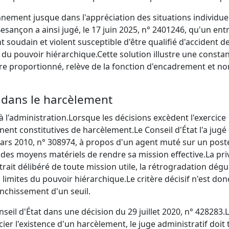
nement jusque dans l'appréciation des situations individuel
Besançon a ainsi jugé, le 17 juin 2025, n° 2401246, qu'un ent
soudain et violent susceptible d'être qualifié d'accident d
l du pouvoir hiérarchique.
Cette solution illustre une constan
ure proportionné, relève de la fonction d'encadrement et no
on dans le harcèlement
à l'administration.
Lorsque les décisions excèdent l'exercice
nnent constitutives de harcèlement.
Le Conseil d'État l'a jug
s 2010, n° 308974, à propos d'un agent muté sur un post
 des moyens matériels de rendre sa mission effective.
La pri
retrait délibéré de toute mission utile, la rétrogradation dég
limites du pouvoir hiérarchique.
Le critère décisif n'est do
ranchissement d'un seuil.
nseil d'État dans une décision du 29 juillet 2020, n° 428283.
ier l'existence d'un harcèlement, le juge administratif doit 