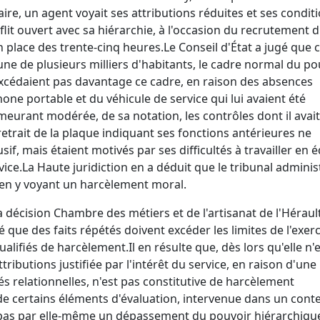
aire, un agent voyait ses attributions réduites et ses condit
flit ouvert avec sa hiérarchie, à l'occasion du recrutement 
n place des trente-cinq heures.
Le Conseil d'État a jugé que 
e de plusieurs milliers d'habitants, le cadre normal du po
excédaient pas davantage ce cadre, en raison des absences
hone portable et du véhicule de service qui lui avaient été
meurant modérée, de sa notation, les contrôles dont il avait 
retrait de la plaque indiquant ses fonctions antérieures ne
if, mais étaient motivés par ses difficultés à travailler en 
vice.
La Haute juridiction en a déduit que le tribunal administ
s en y voyant un harcèlement moral.
a décision Chambre des métiers et de l'artisanat de l'Héraul
gé que des faits répétés doivent excéder les limites de l'exer
ualifiés de harcèlement.
Il en résulte que, dès lors qu'elle n
tributions justifiée par l'intérêt du service, en raison d'une
és relationnelles, n'est pas constitutive de harcèlement
de certains éléments d'évaluation, intervenue dans un cont
e pas par elle-même un dépassement du pouvoir hiérarchiqu