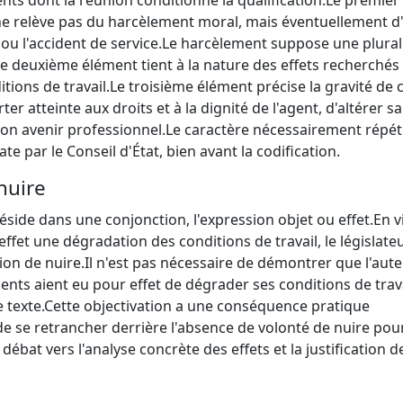
l, ne relève pas du harcèlement moral, mais éventuellement d
ou l'accident de service.
Le harcèlement suppose une plural
e deuxième élément tient à la nature des effets recherchés
tions de travail.
Le troisième élément précise la gravité de 
er atteinte aux droits et à la dignité de l'agent, d'altérer s
n avenir professionnel.
Le caractère nécessairement répéti
ate par le Conseil d'État, bien avant la codification.
 nuire
 réside dans une conjonction, l'expression objet ou effet.
En v
ffet une dégradation des conditions de travail, le législate
ion de nuire.
Il n'est pas nécessaire de démontrer que l'aute
ements aient eu pour effet de dégrader ses conditions de trav
 texte.
Cette objectivation a une conséquence pratique
n de se retrancher derrière l'absence de volonté de nuire pou
 débat vers l'analyse concrète des effets et la justification d