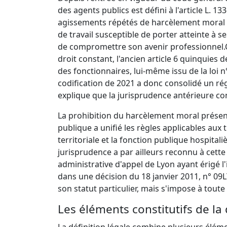
des agents publics est défini à l'article L. 133
agissements répétés de harcèlement moral q
de travail susceptible de porter atteinte à s
de compromettre son avenir professionnel.
droit constant, l'ancien article 6 quinquies de
des fonctionnaires, lui-même issu de la loi 
codification de 2021 a donc consolidé un ré
explique que la jurisprudence antérieure con
La prohibition du harcèlement moral présen
publique a unifié les règles applicables aux t
territoriale et la fonction publique hospita
jurisprudence a par ailleurs reconnu à cette 
administrative d'appel de Lyon ayant érigé l
dans une décision du 18 janvier 2011, n° 09
son statut particulier, mais s'impose à tout
Les éléments constitutifs de la 
La définition légale combine plusieurs éléme