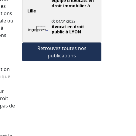
équipe d'Avocats en
les
droit immobilier à
Lille
itions
tale ou
04/01/2023
Avocat en droit
 à
public à LYON
ons
Retrouvez toutes nos
publications
ction
lique
ur
roit
 pas de
est la