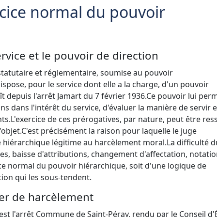
ercice normal du pouvoir
rvice et le pouvoir de direction
 statutaire et réglementaire, soumise au pouvoir
ispose, pour le service dont elle a la charge, d'un pouvoir
t depuis l'arrêt Jamart du 7 février 1936.
Ce pouvoir lui per
ns dans l'intérêt du service, d'évaluer la manière de servir et
ts.
L'exercice de ces prérogatives, par nature, peut être res
objet.
C'est précisément la raison pour laquelle le juge
te hiérarchique légitime au harcèlement moral.
La difficulté 
s, baisse d'attributions, changement d'affectation, notati
ice normal du pouvoir hiérarchique, soit d'une logique de
ation qui les sous-tendent.
ier de harcèlement
 est l'arrêt Commune de Saint-Péray, rendu par le Conseil d'É