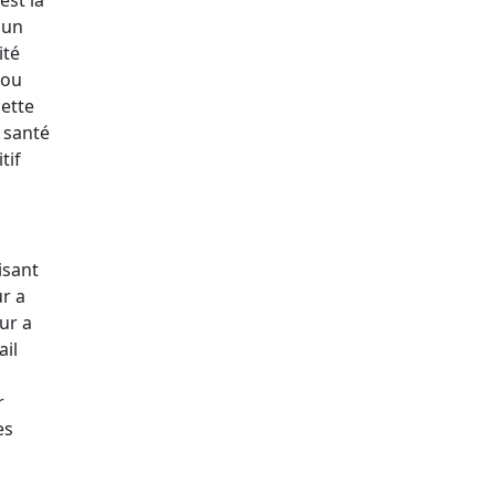
'un
ité
 ou
cette
a santé
tif
isant
ur a
ur a
ail
r
es