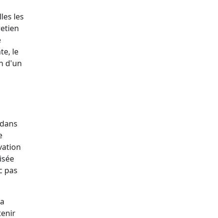
les les
retien
e
te, le
n d'un
é dans
e
vation
uisée
nc pas
La
tenir