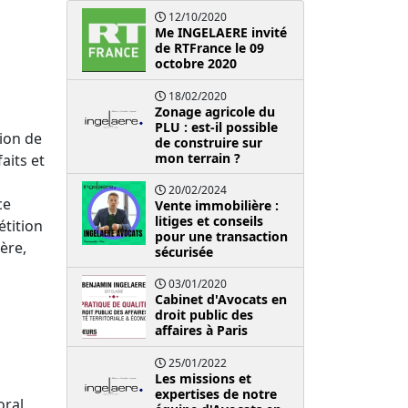
12/10/2020
Me INGELAERE invité
de RTFrance le 09
octobre 2020
18/02/2020
Zonage agricole du
PLU : est-il possible
ion de
de construire sur
mon terrain ?
aits et
20/02/2024
ce
Vente immobilière :
litiges et conseils
étition
pour une transaction
ière,
sécurisée
03/01/2020
Cabinet d'Avocats en
droit public des
affaires à Paris
25/01/2022
Les missions et
expertises de notre
oral