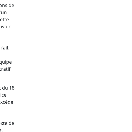
ions de
d'un
cette
uvoir
fait
équipe
ratif
t du 18
cice
'excède
exte de
e.