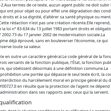
-2.
Aux termes de ce texte, aucun agent public ne doit subir 
ui ont pour objet ou pour effet une dégradation des cond
es droits et à sa dignité, d'altérer sa santé physique ou men
Cette rédaction n'est pas une création récente.
Elle reprend,
 la loi n° 83-634 du 13 juillet 1983 portant droits et obligati
n° 2002-73 du 17 janvier 2002 de modernisation sociale.
La
gime déjà éprouvé, sans en bouleverser l'économie, ce qui
serve toute sa valeur.
te en outre un caractère général.
Le code général de la fon
rois versants de la fonction publique, l'État, la fonction pub
lière, qui obéissent désormais à une définition commune.
La
prohibition une portée qui dépasse le seul texte écrit, la co
'interdiction du harcèlement moral en principe général du d
LY00727.
Il en résulte que la protection de l'agent ne dépend
e administration dans ses rapports avec ceux qui la servent.
qualification
nts dont la réunion conditionne la qualification.
Le premier 