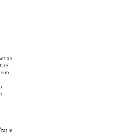
met de
, le
senti
du
on
tat le