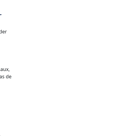
r
ider
baux,
pas de