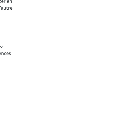
ter en
l'autre
ez-
ences