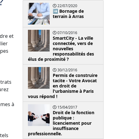
?
22/07/2020
➡️ Bornage de
terrain à Arras
07/10/2016
dre et
SmartCity - La ville
lier
connectée, vers de
nouvelles
apes
responsabilités des
élus de proximité ?
30/12/2016
Permis de construire
tacite - Votre Avocat
trats
en droit de
urez
l'urbanisme à Paris
vous répond !
èmes à
15/04/2017
Droit de la fonction
publique :
licenciement pour
insuffisance
professionnelle.
tels