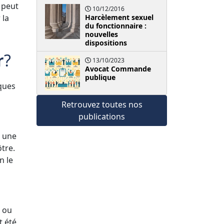
 peut
10/12/2016
 la
Harcèlement sexuel
du fonctionnaire :
nouvelles
dispositions
r
?
13/10/2023
Avocat Commande
publique
lques
Retrouvez toutes nos
publications
a une
tre.
n le
é ou
t été