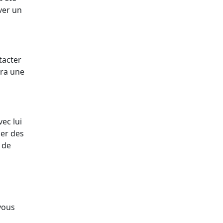
ver un
tacter
era une
vec lui
ser des
 de
-vous