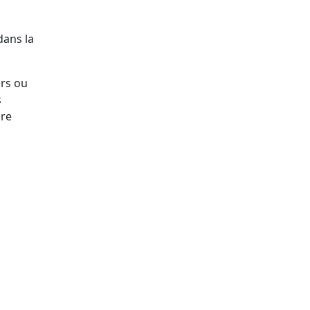
dans la
urs ou
s
dre