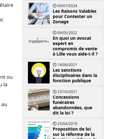
étaire
04/07/2024
Les Raisons Valables
pour Contester un
et
Zonage
09/05/2022
En quoi un avocat
expert en
compromis de vente
à Lille vous aide-t-il ?
14/06/2021
Les sanctions
disciplinaires dans la
ent ou
fonction publique
u la
23/10/2021
Concessions
funéraires
 au
abandonnées, que
dit la loi ?
25/04/2019
Proposition de loi
sur la réforme de la