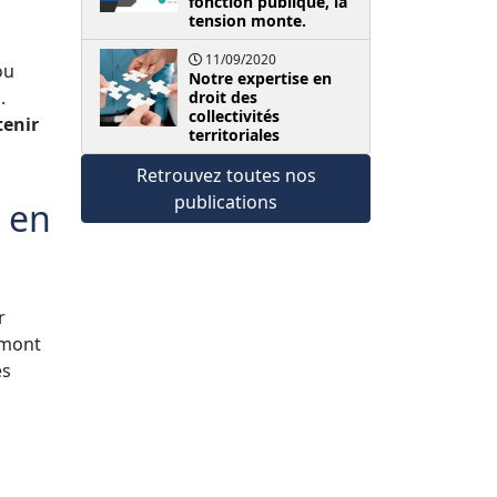
fonction publique, la
tension monte.
11/09/2020
ou
Notre expertise en
.
droit des
collectivités
tenir
territoriales
Retrouvez toutes nos
publications
t en
r
amont
es