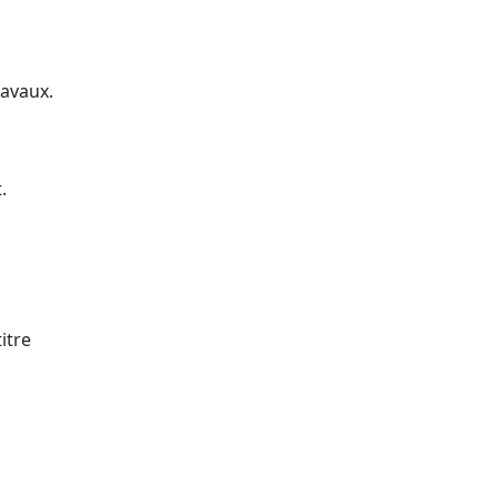
ravaux.
.
itre