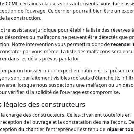
 le CCMI
, certaines clauses vous autorisent à vous faire assi
éception de l'ouvrage. Ce dernier pourrait bien être un expe
de la construction.
tre assistance juridique pour établir la liste des réserves à
tains désordres ou malfaçons ne peuvent être détectés que g
uction. Notre intervention vous permettra donc de
recenser 
 constater par vous-même. La liste des malfaçons sera ensu
r dans les délais prévus par la loi.
ster par un huissier ou un expert en bâtiment. La présence 
çons sont parfaitement visibles (défauts d'étanchéité, infilt
 l'inverse, lorsque nous suspectons une malfaçon ou un dés
our vérifier si la solidité de l'ouvrage est compromise.
 légales des constructeurs
 la charge des constructeurs. Celles-ci varient toutefois en
 réception de l'ouvrage et la constatation des malfaçons. D
éception du chantier, l'entrepreneur est tenu de
réparer tou