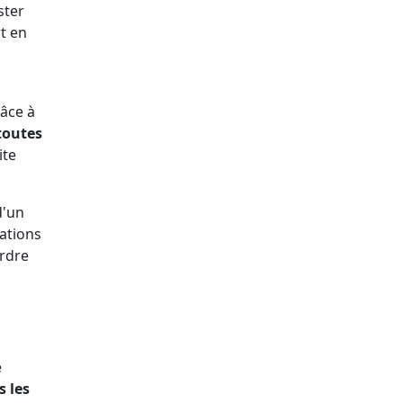
ster
rt en
râce à
toutes
ite
d'un
rations
ordre
e
s les