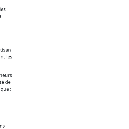
des
a
rtisan
nt les
eneurs
ité de
 que :
ons