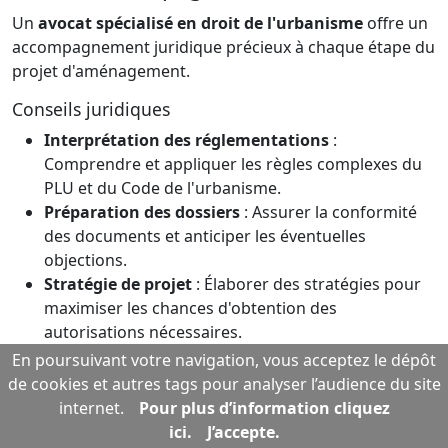
Un
avocat spécialisé en droit de l'urbanisme
offre un
accompagnement juridique précieux à chaque étape du
projet d'aménagement.
Conseils juridiques
Interprétation des réglementations
:
Comprendre et appliquer les règles complexes du
PLU et du Code de l'urbanisme.
Préparation des dossiers
: Assurer la conformité
des documents et anticiper les éventuelles
objections.
Stratégie de projet
: Élaborer des stratégies pour
maximiser les chances d'obtention des
autorisations nécessaires.
En poursuivant votre navigation, vous acceptez le dépôt
Représentation en justice
de cookies et autres tags pour analyser l’audience du site
En cas de litige, l'avocat représente ses clients devant
internet.
Pour plus d’information cliquez
les juridictions compétentes.
ici.
J’accepte.