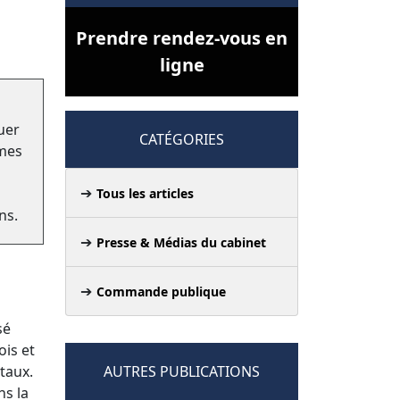
Prendre rendez-vous en
ligne
uer
CATÉGORIES
smes
Tous les articles
ns.
Presse & Médias du cabinet
Commande publique
sé
ois et
taux.
AUTRES PUBLICATIONS
ns la