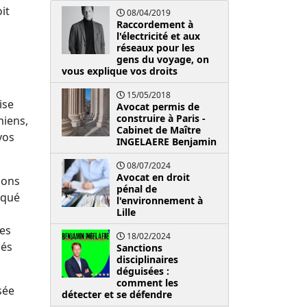
it
08/04/2019
Raccordement à
l'électricité et aux
réseaux pour les
gens du voyage, on
vous explique vos droits
15/05/2018
ise
Avocat permis de
construire à Paris -
miens,
Cabinet de Maître
vos
INGELAERE Benjamin
08/07/2024
Avocat en droit
ions
pénal de
iqué
l'environnement à
Lille
es
18/02/2024
hés
Sanctions
disciplinaires
déguisées :
comment les
sée
détecter et se défendre