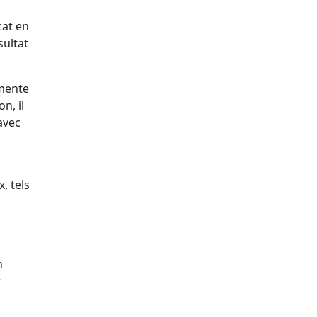
cat en
sultat
emente
n, il
avec
, tels
n
r