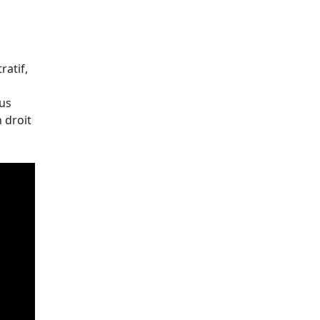
ratif,
ous
 droit