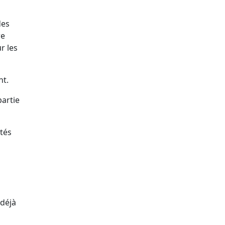
des
re
r les
nt.
partie
tés
 déjà