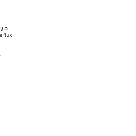
ages
e flux
.