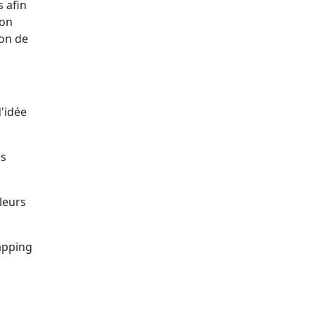
s afin
ion
ion de
d'idée
es
leurs
apping