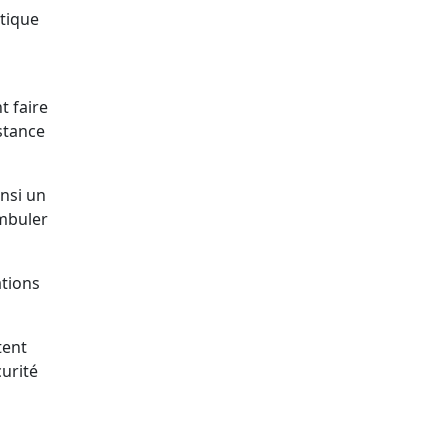
atique
t faire
stance
nsi un
ambuler
ations
tent
urité