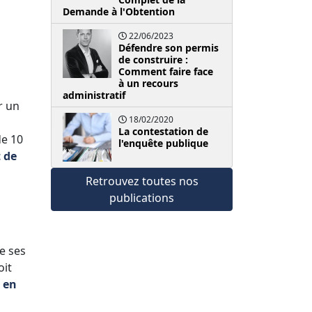
Demande à l'Obtention
22/06/2023
Défendre son permis
de construire :
Comment faire face
à un recours
administratif
r un
18/02/2020
La contestation de
de 10
l'enquête publique
t de
Retrouvez toutes nos
publications
de ses
oit
 en