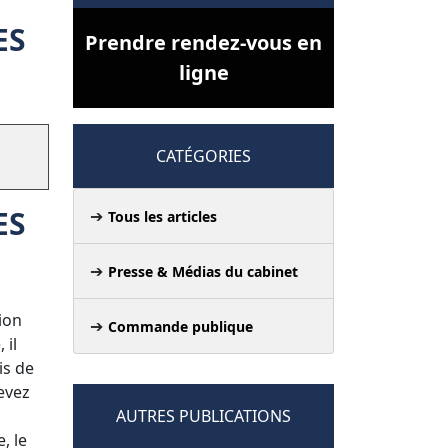
ES
Prendre rendez-vous en
ligne
CATÉGORIES
ES
Tous les articles
Presse & Médias du cabinet
ion
Commande publique
 il
is de
evez
AUTRES PUBLICATIONS
, le