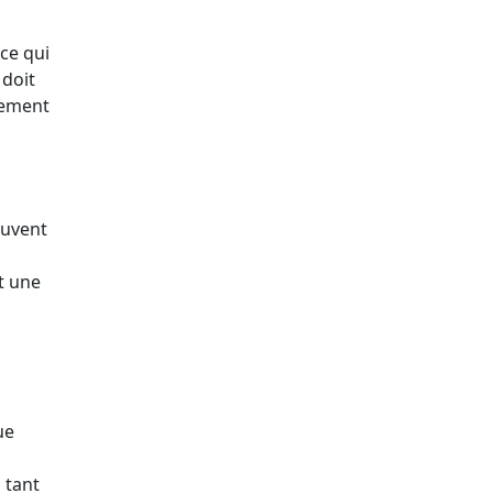
ice qui
 doit
gement
ouvent
nt une
ue
 tant