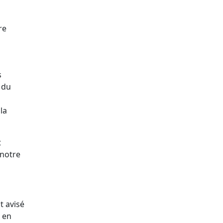
re
s
 du
la
t
 notre
t avisé
r en