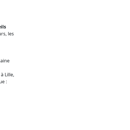
ils
rs, les
maine
 Lille,
ue :