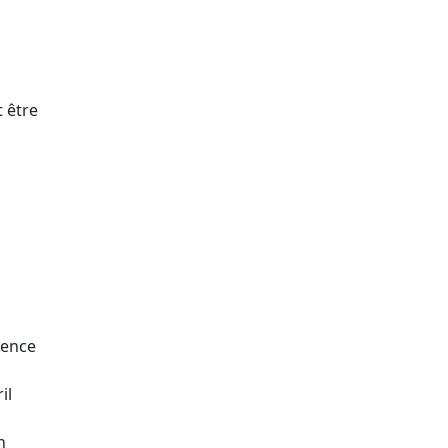
t être
sence
il
n