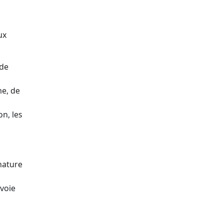
ux
 de
me, de
on, les
gnature
 voie