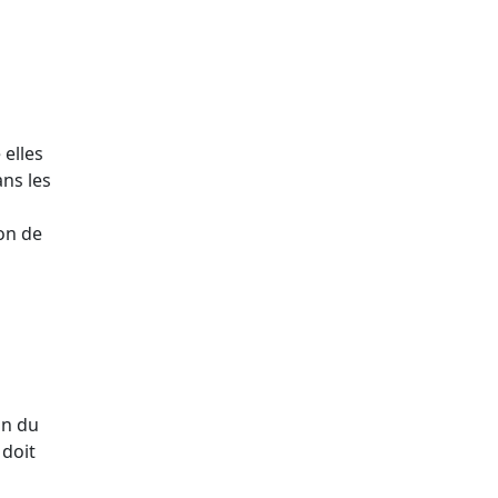
 elles
ns les
ion de
on du
 doit