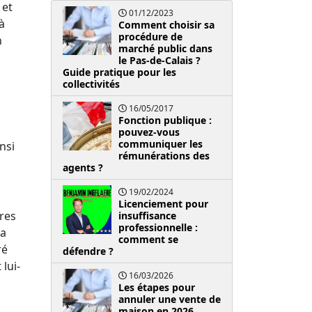
 et
01/12/2023
à
Comment choisir sa
procédure de
n
marché public dans
le Pas-de-Calais ?
Guide pratique pour les
collectivités
16/05/2017
Fonction publique :
pouvez-vous
communiquer les
nsi
rémunérations des
agents ?
19/02/2024
Licenciement pour
ures
insuffisance
professionnelle :
la
comment se
ré
défendre ?
 lui-
16/03/2026
Les étapes pour
annuler une vente de
maison en 2026