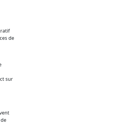
ratif
ces de
e
ct sur
uvent
 de